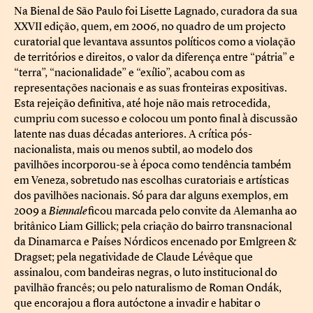
Na Bienal de São Paulo foi Lisette Lagnado, curadora da sua
XXVII edição, quem, em 2006, no quadro de um projecto
curatorial que levantava assuntos políticos como a violação
de territórios e direitos, o valor da diferença entre “pátria” e
“terra”, “nacionalidade” e “exílio”, acabou com as
representações nacionais e as suas fronteiras expositivas.
Esta rejeição definitiva, até hoje não mais retrocedida,
cumpriu com sucesso e colocou um ponto final à discussão
latente nas duas décadas anteriores. A crítica pós-
nacionalista, mais ou menos subtil, ao modelo dos
pavilhões incorporou-se à época como tendência também
em Veneza, sobretudo nas escolhas curatoriais e artísticas
dos pavilhões nacionais. Só para dar alguns exemplos, em
2009 a
Biennale
ficou marcada pelo convite da Alemanha ao
britânico Liam Gillick; pela criação do bairro transnacional
da Dinamarca e Países Nórdicos encenado por Emlgreen &
Dragset; pela negatividade de Claude Lévêque que
assinalou, com bandeiras negras, o luto institucional do
pavilhão francês; ou pelo naturalismo de Roman Ondák,
que encorajou a flora autóctone a invadir e habitar o